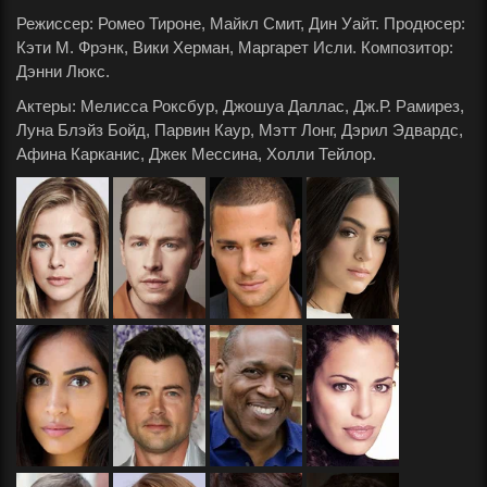
Режиссер: Ромео Тироне, Майкл Смит, Дин Уайт. Продюсер:
Кэти М. Фрэнк, Вики Херман, Маргарет Исли. Композитор:
Дэнни Люкс.
Актеры: Мелисса Роксбур, Джошуа Даллас, Дж.Р. Рамирез,
Луна Блэйз Бойд, Парвин Каур, Мэтт Лонг, Дэрил Эдвардс,
Афина Карканис, Джек Мессина, Холли Тейлор.