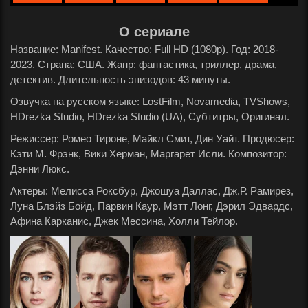
О сериале
Название: Manifest. Качество: Full HD (1080p). Год: 2018-
2023. Страна: США. Жанр: фантастика, триллер, драма,
детектив. Длительность эпизодов: 43 минуты.
Озвучка на русском языке: LostFilm, Novamedia, TVShows,
HDrezka Studio, HDrezka Studio (UA), Субтитры, Оригинал.
Режиссер: Ромео Тироне, Майкл Смит, Дин Уайт. Продюсер:
Кэти М. Фрэнк, Вики Херман, Маргарет Исли. Композитор:
Дэнни Люкс.
Актеры: Мелисса Роксбур, Джошуа Даллас, Дж.Р. Рамирез,
Луна Блэйз Бойд, Парвин Каур, Мэтт Лонг, Дэрил Эдвардс,
Афина Карканис, Джек Мессина, Холли Тейлор.