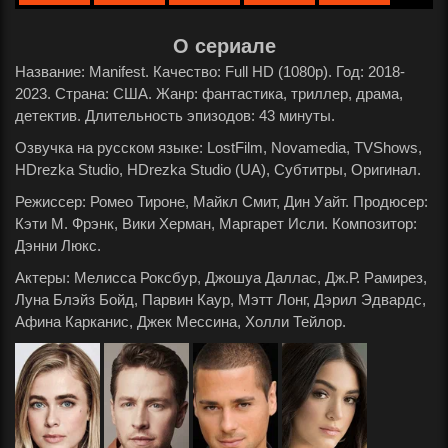
О сериале
Название: Manifest. Качество: Full HD (1080p). Год: 2018-
2023. Страна: США. Жанр: фантастика, триллер, драма,
детектив. Длительность эпизодов: 43 минуты.
Озвучка на русском языке: LostFilm, Novamedia, TVShows,
HDrezka Studio, HDrezka Studio (UA), Субтитры, Оригинал.
Режиссер: Ромео Тироне, Майкл Смит, Дин Уайт. Продюсер:
Кэти М. Фрэнк, Вики Херман, Маргарет Исли. Композитор:
Дэнни Люкс.
Актеры: Мелисса Роксбур, Джошуа Даллас, Дж.Р. Рамирез,
Луна Блэйз Бойд, Парвин Каур, Мэтт Лонг, Дэрил Эдвардс,
Афина Карканис, Джек Мессина, Холли Тейлор.