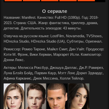
О сериале
Название: Manifest. Качество: Full HD (1080p). Год: 2018-
2023. Страна: США. Жанр: фантастика, триллер, драма,
детектив. Длительность эпизодов: 43 минуты.
Озвучка на русском языке: LostFilm, Novamedia, TVShows,
HDrezka Studio, HDrezka Studio (UA), Субтитры, Оригинал.
Режиссер: Ромео Тироне, Майкл Смит, Дин Уайт. Продюсер:
Кэти М. Фрэнк, Вики Херман, Маргарет Исли. Композитор:
Дэнни Люкс.
Актеры: Мелисса Роксбур, Джошуа Даллас, Дж.Р. Рамирез,
Луна Блэйз Бойд, Парвин Каур, Мэтт Лонг, Дэрил Эдвардс,
Афина Карканис, Джек Мессина, Холли Тейлор.