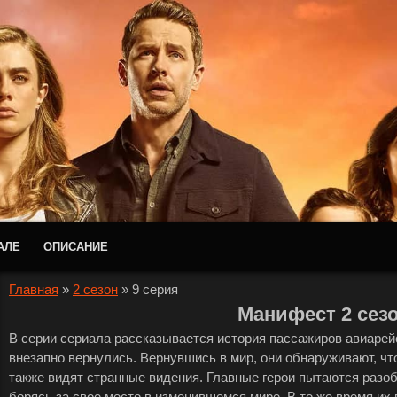
АЛЕ
ОПИСАНИЕ
Главная
»
2 сезон
»
9 серия
Манифест 2 сезо
В серии сериала рассказывается история пассажиров авиарейс
внезапно вернулись. Вернувшись в мир, они обнаруживают, чт
также видят странные видения. Главные герои пытаются разоб
борясь за свое место в изменившемся мире. В то же время их