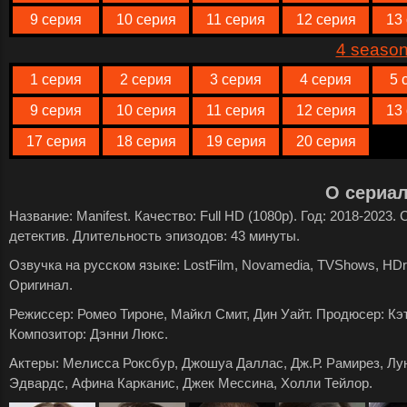
9 серия
10 серия
11 серия
12 серия
13
4 seaso
1 серия
2 серия
3 серия
4 серия
5 
9 серия
10 серия
11 серия
12 серия
13
17 серия
18 серия
19 серия
20 серия
О сериа
Название: Manifest. Качество: Full HD (1080p). Год: 2018-2023
детектив. Длительность эпизодов: 43 минуты.
Озвучка на русском языке: LostFilm, Novamedia, TVShows, HDre
Оригинал.
Режиссер: Ромео Тироне, Майкл Смит, Дин Уайт. Продюсер: Кэ
Композитор: Дэнни Люкс.
Актеры: Мелисса Роксбур, Джошуа Даллас, Дж.Р. Рамирез, Лун
Эдвардс, Афина Карканис, Джек Мессина, Холли Тейлор.