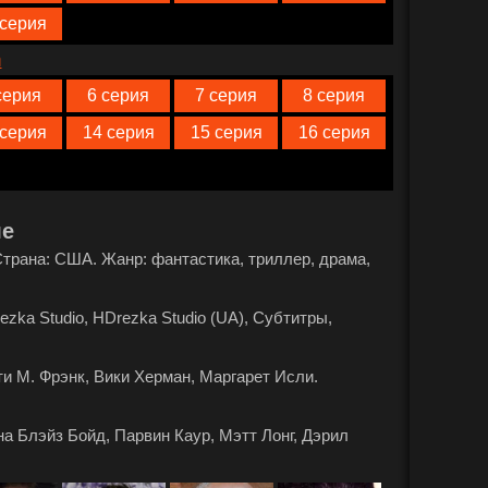
 серия
n
серия
6 серия
7 серия
8 серия
 серия
14 серия
15 серия
16 серия
ле
. Страна: США. Жанр: фантастика, триллер, драма,
zka Studio, HDrezka Studio (UA), Субтитры,
ти М. Фрэнк, Вики Херман, Маргарет Исли.
а Блэйз Бойд, Парвин Каур, Мэтт Лонг, Дэрил