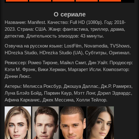
О сериале
Название: Manifest. Качество: Full HD (1080p). Год: 2018-
2023. Страна: США. Жанр: фантастика, триллер, драма,
детектив. Длительность эпизодов: 43 минуты.
Озвучка на русском языке: LostFilm, Novamedia, TVShows,
HDrezka Studio, HDrezka Studio (UA), Субтитры, Оригинал.
Режиссер: Ромео Тироне, Майкл Смит, Дин Уайт. Продюсер:
Кэти М. Фрэнк, Вики Херман, Маргарет Исли. Композитор:
Дэнни Люкс.
Актеры: Мелисса Роксбур, Джошуа Даллас, Дж.Р. Рамирез,
Луна Блэйз Бойд, Парвин Каур, Мэтт Лонг, Дэрил Эдвардс,
Афина Карканис, Джек Мессина, Холли Тейлор.